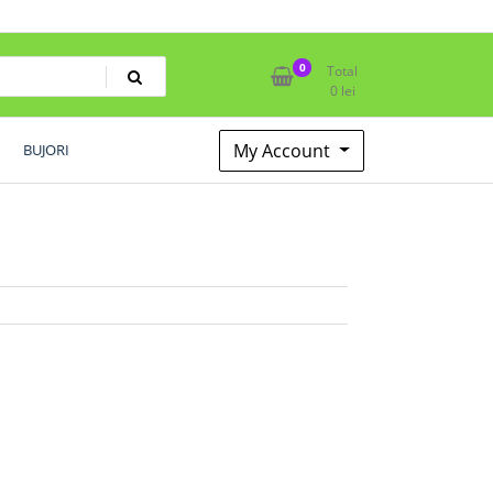
0
Total
0
lei
My Account
BUJORI