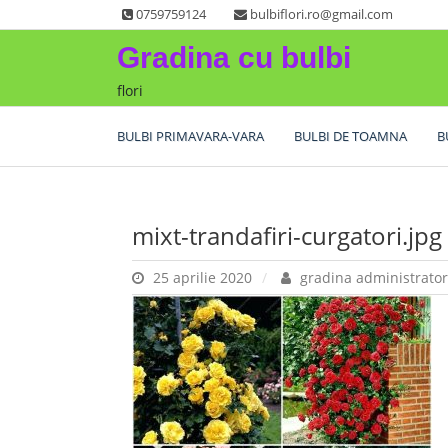
Skip
0759759124
bulbiflori.ro@gmail.com
to
Gradina cu bulbi
content
flori
BULBI PRIMAVARA-VARA
BULBI DE TOAMNA
B
mixt-trandafiri-curgatori.jpg
25 aprilie 2020
gradina administrator