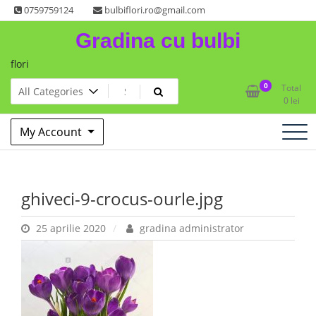
Skip
0759759124
bulbiflori.ro@gmail.com
to
Gradina cu bulbi
content
flori
0
Total
0
lei
My Account
ghiveci-9-crocus-ourle.jpg
25 aprilie 2020
gradina administrator