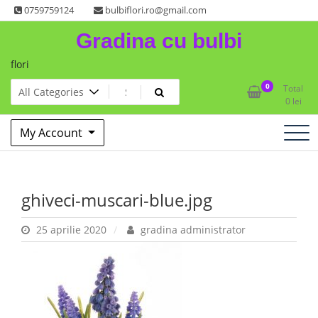
Skip
0759759124
bulbiflori.ro@gmail.com
to
Gradina cu bulbi
content
flori
0
Total
0
lei
My Account
ghiveci-muscari-blue.jpg
25 aprilie 2020
gradina administrator