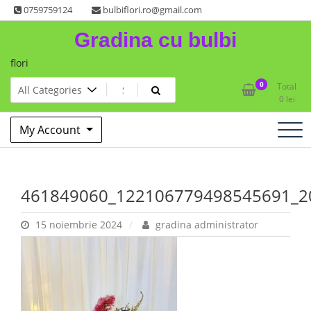
Skip
0759759124
bulbiflori.ro@gmail.com
to
Gradina cu bulbi
content
flori
0
Total
0
lei
My Account
461849060_122106779498545691_2
15 noiembrie 2024
gradina administrator