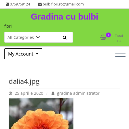
Skip
0759759124
bulbiflori.ro@gmail.com
to
Gradina cu bulbi
content
flori
0
Total
0
lei
My Account
dalia4.jpg
25 aprilie 2020
gradina administrator