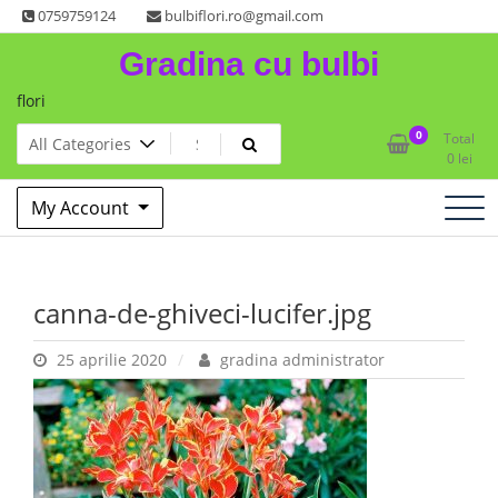
Skip
0759759124
bulbiflori.ro@gmail.com
to
Gradina cu bulbi
content
flori
0
Total
0
lei
My Account
canna-de-ghiveci-lucifer.jpg
25 aprilie 2020
gradina administrator