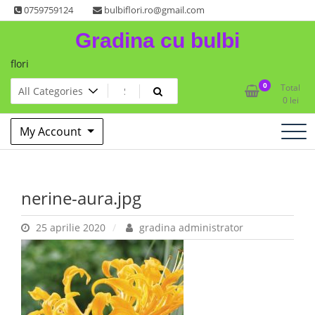
Skip
0759759124
bulbiflori.ro@gmail.com
to
Gradina cu bulbi
content
flori
0
Total
0
lei
My Account
nerine-aura.jpg
25 aprilie 2020
gradina administrator