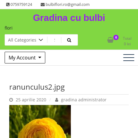
Skip
0759759124
bulbiflori.ro@gmail.com
to
Gradina cu bulbi
content
flori
0
Total
0
lei
My Account
ranunculus2.jpg
25 aprilie 2020
gradina administrator