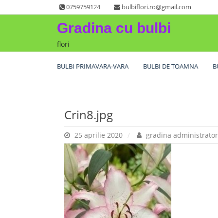
Skip
0759759124
bulbiflori.ro@gmail.com
to
Gradina cu bulbi
content
flori
BULBI PRIMAVARA-VARA
BULBI DE TOAMNA
B
Crin8.jpg
25 aprilie 2020
gradina administrator