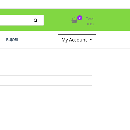
0
Total
0
lei
My Account
BUJORI