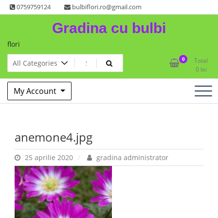
Skip
0759759124
bulbiflori.ro@gmail.com
to
Gradina cu bulbi
content
flori
0
Total
0
lei
My Account
anemone4.jpg
25 aprilie 2020
gradina administrator